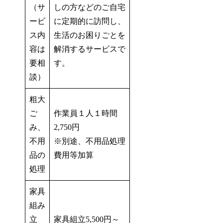
（サ
しの方などのご自宅
ービ
に定期的に訪問し、
ス内
生活のお困りごとを
容は
解消するサービスで
要相
す。
談）
粗大
ご
作業員１人１時間
み、
2,750円
不用
※別途、不用品処理
品の
費用等加算
処理
家具
組み
立
家具組立5,500円～