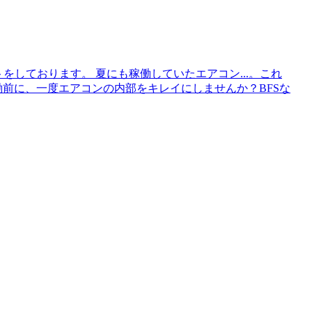
をしております。 夏にも稼働していたエアコン...。これ
働前に、一度エアコンの内部をキレイにしませんか？BFSな